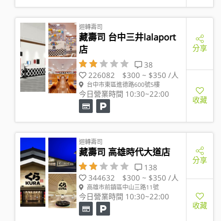
迴轉壽司
藏壽司 台中三井lalaport
分享
店
38
226082
$300 ~ $350 /人
台中市東區進德路600號5樓
今日營業時間 10:30~22:00
收藏
迴轉壽司
藏壽司 高雄時代大道店
分享
138
344632
$300 ~ $350 /人
高雄市前鎮區中山三路11號
今日營業時間 10:30~22:00
收藏