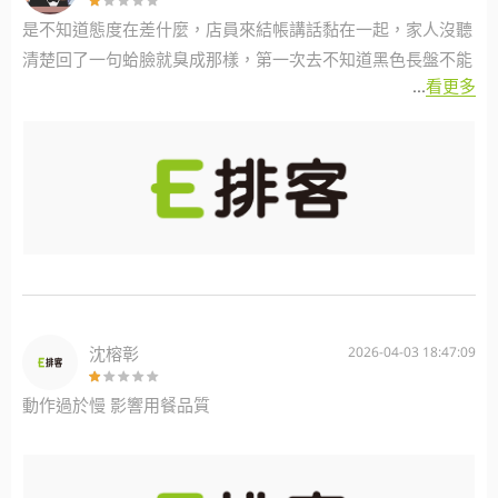
是不知道態度在差什麼，店員來結帳講話黏在一起，家人沒聽
清楚回了一句蛤臉就臭成那樣，第一次去不知道黑色長盤不能
...
看更多
丟，提醒一下就好，偏偏要那個不耐煩語氣就很令人不適，第
一次去也是最後一次了，店員態度方面需要加強。（嘉義市博
愛店）
沈榕彰
2026-04-03 18:47:09
動作過於慢 影響用餐品質