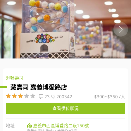
迴轉壽司
藏壽司 嘉義博愛路店
23
200342
$300~$350 /人
查看侯位狀況
地址
嘉義市西區博愛路二段150號