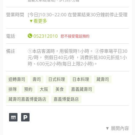
嘉義火車站(後站)，步行約7分鐘
營業時間
[今日]10:30~22:00 在營業結束30分鐘前停止受理
▼看更多
電話
052312010
恕不接受電話預約
備註
①本店客滿時，用餐限時1小時。 ②停車場平日30
元/時， 例假日40元/時 ，消費折抵300元折抵1小
時、600元2小時(每日上限2小時)。
迴轉壽司
壽司
日式料理
日本料理
藏壽司
排隊
預約
大阪
美食
嘉義藏壽司
藏壽司嘉義博愛路店
嘉義博愛路店
▼ 展開內容