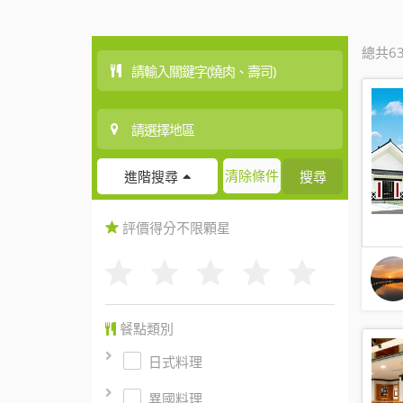
總共6
清除條件
搜尋
進階搜尋
評價得分
不限
顆星
餐點類別
日式料理
異國料理