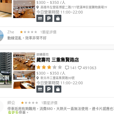
$300 ~ $350 /人
高雄市左營區博愛二路777號漢神巨蛋購物廣場7F
今日營業時間 11:00~22:00
Zhe
1顆星評價
動線混亂，效率非常不好
迴轉壽司
藏壽司 三重集賢路店
141
491063
$300 ~ $350 /人
新北市三重區集賢路99號
今日營業時間 11:00~22:00
師公
1顆星評價
停車抵用有夠難用，消費880，大熱天一直無法使用，連卡片感應也
看更多
停車。