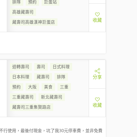
排隊
預約
巨蛋站
高雄藏壽司
收藏
藏壽司高雄漢神巨蛋店
迴轉壽司
壽司
日式料理
分享
日本料理
藏壽司
排隊
預約
大阪
美食
三重
三重藏壽司
新北藏壽司
收藏
藏壽司三重集賢路店
不行使用，最後付現金，坑了我30元停車費，並非免費