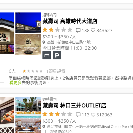
迴轉壽司
藏壽司 高雄時代大道店
138
343627
$300 ~ $350 /人
高雄市前鎮區中山三路11號
今日營業時間 11:00~22:00
C人
1顆星評價
準備結帳時候蟑螂跑到身上，2名店員只是默默看著蟑螂，然後路過
看更多
去的事後清理。
迴轉壽司
藏壽司 林口三井OUTLET店
113
512063
$300 ~ $350 /人
新北市林口區文化三路一段356號Mitsui Outlet Park 
口 GF櫃位00540