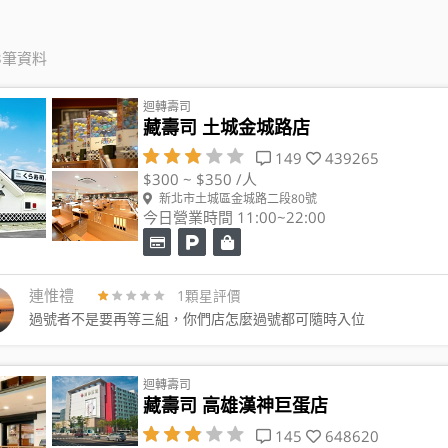
3筆資料
迴轉壽司
藏壽司 土城金城路店
149
439265
$300 ~ $350 /人
新北市土城區金城路二段80號
今日營業時間 11:00~22:00
連惟禮
1顆星評價
過號者不是要再等三組，你們店怎麼過號都可隨時入位
迴轉壽司
藏壽司 高雄漢神巨蛋店
145
648620