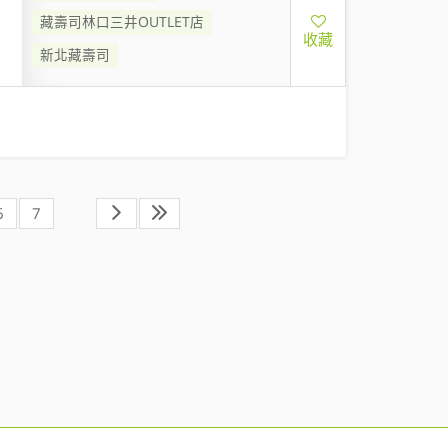
藏壽司林口三井OUTLET店
收藏
新北藏壽司
6
7