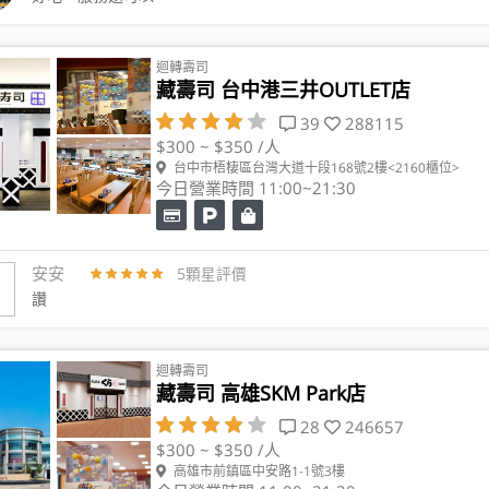
迴轉壽司
藏壽司 台中港三井OUTLET店
39
288115
$300 ~ $350 /人
台中市梧棲區台灣大道十段168號2樓<2160櫃位>
今日營業時間 11:00~21:30
安安
5顆星評價
讚
迴轉壽司
藏壽司 高雄SKM Park店
28
246657
$300 ~ $350 /人
高雄市前鎮區中安路1-1號3樓