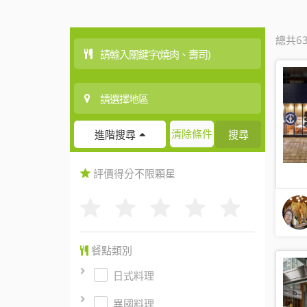
總共6
清除條件
搜尋
進階搜尋
評價得分
不限
顆星
餐點類別
日式料理
異國料理