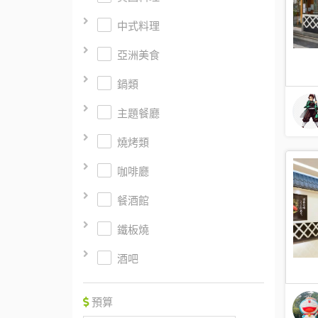
中式料理
亞洲美食
鍋類
主題餐廳
燒烤類
咖啡廳
餐酒館
鐵板燒
酒吧
預算