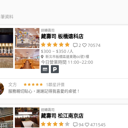
3筆資料
迴轉壽司
藏壽司 板橋遠科店
2
70574
$300 ~ $350 /人
新北市板橋區遠東路66號1樓
今日營業時間 11:00~22:00
文方
5顆星評價
服務親切貼心，謝謝記得我喜愛的桌號！
迴轉壽司
藏壽司 松江南京店
94
471545