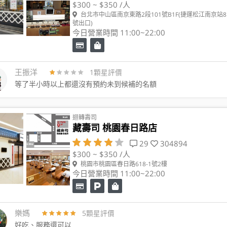
$300 ~ $350 /人
台北市中山區南京東路2段101號B1F(捷運松江南京站8
號出口)
今日營業時間 11:00~22:00
王振洋
1顆星評價
等了半小時以上都還沒有預約未到候補的名額
迴轉壽司
藏壽司 桃園春日路店
29
304894
$300 ~ $350 /人
桃園市桃園區春日路618-1號2樓
今日營業時間 11:00~22:00
樂媽
5顆星評價
好吃、服務還可以