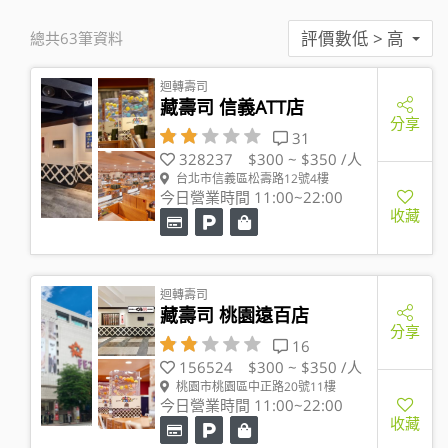
評價數低 > 高
總共63筆資料
迴轉壽司
藏壽司 信義ATT店
分享
31
328237
$300 ~ $350 /人
台北市信義區松壽路12號4樓
今日營業時間 11:00~22:00
收藏
迴轉壽司
藏壽司 桃園遠百店
分享
16
156524
$300 ~ $350 /人
桃園市桃園區中正路20號11樓
今日營業時間 11:00~22:00
收藏