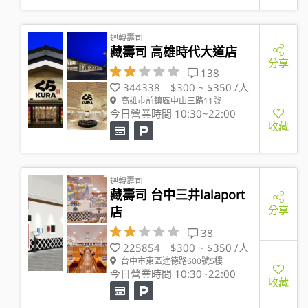
迴轉壽司
藏壽司 高雄時代大道店
分享
138
344338
$300 ~ $350 /人
高雄市前鎮區中山三路11號
今日營業時間 10:30~22:00
收藏
迴轉壽司
藏壽司 台中三井lalaport
分享
店
38
225854
$300 ~ $350 /人
台中市東區進德路600號5樓
今日營業時間 10:30~22:00
收藏