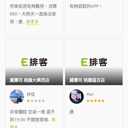
停車抵用有夠難用，消費
有夠弱智的APP。
880，大熱天一直無法使
用，連
...
看更多
藏壽司 桃園大興西店
藏壽司 桃園遠百店
許佳
Pan
非常糟糕 空桌一堆 還不
讚
到19:00 不開放現場
...
看
更多