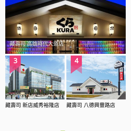
藏壽司 高雄時代大道店
3
4
藏壽司 新店威秀裕隆店
藏壽司 八德興豐路店