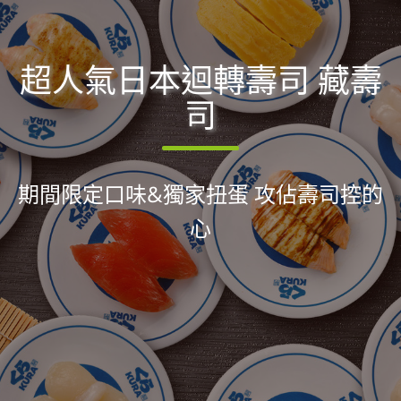
超人氣日本迴轉壽司 藏壽
司
期間限定口味&獨家扭蛋 攻佔壽司控的
心