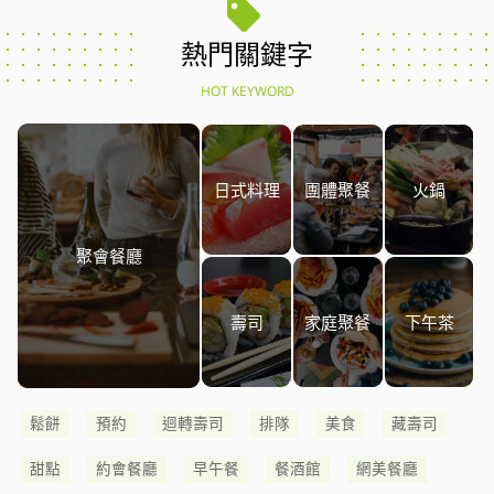
熱門關鍵字
HOT KEYWORD
日式料理
團體聚餐
火鍋
聚會餐廳
壽司
家庭聚餐
下午茶
鬆餅
預約
迴轉壽司
排隊
美食
藏壽司
甜點
約會餐廳
早午餐
餐酒館
網美餐廳