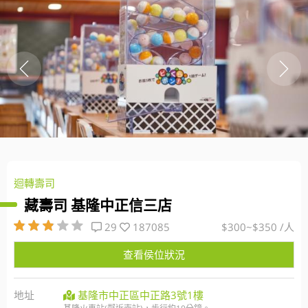
迴轉壽司
藏壽司 基隆中正信三店
29
187085
$300~$350 /人
查看侯位狀況
地址
基隆市中正區中正路3號1樓