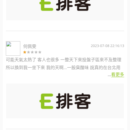
何佩雯
2023-07-08 22:16:13
可能天氣太熱了 客人也很多 一整天下來投盤子區來不及整理
所以換到我一坐下來 我的天啊...一股臭酸味 說真的在台北用
...
看更多
餐多次 從沒有遇過這種情況 真得需要好好改進