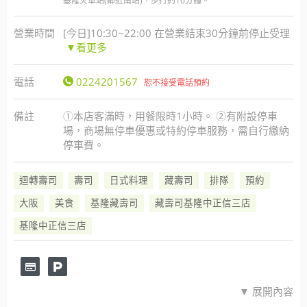
基隆火車站(鄰近南站)，步行約10分鐘。
營業時間
[今日]10:30~22:00 在營業結束30分鐘前停止受理
▼看更多
電話
0224201567
恕不接受電話預約
備註
①本店客滿時，用餐限時1小時。 ②有附設停車
場，商場無停車優惠或特約停車服務，需自行繳納
停車費。
迴轉壽司
壽司
日式料理
藏壽司
排隊
預約
大阪
美食
基隆藏壽司
藏壽司基隆中正信三店
基隆中正信三店
▼ 展開內容