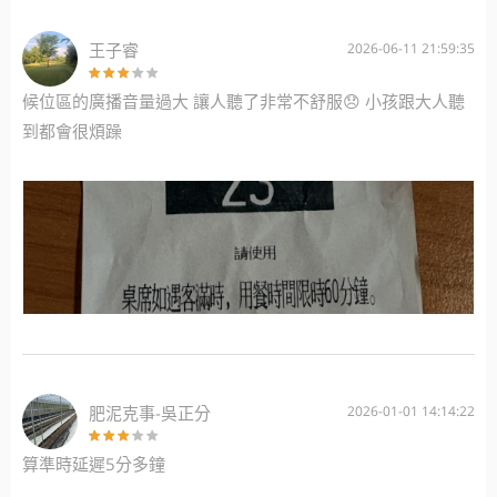
王子睿
2026-06-11 21:59:35
候位區的廣播音量過大 讓人聽了非常不舒服😞 小孩跟大人聽
到都會很煩躁
肥泥克事-吳正分
2026-01-01 14:14:22
算準時延遲5分多鐘