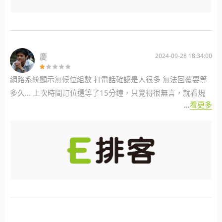
慶
2024-09-28 18:34:00
網路系統顯示無候位組數 打電話確認是人很多 無法回覆要等
多久... 上次時間訂位還等了15分鐘，只覺得很無言，就看規
...
看更多
則怎麼訂，因為當下現場進來候位的還比訂位的先進場...