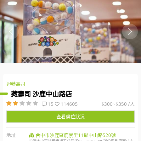
迴轉壽司
藏壽司 沙鹿中山路店
15
114605
$300~$350 /人
查看侯位狀況
地址
台中市沙鹿區鹿寮里11鄰中山路520號