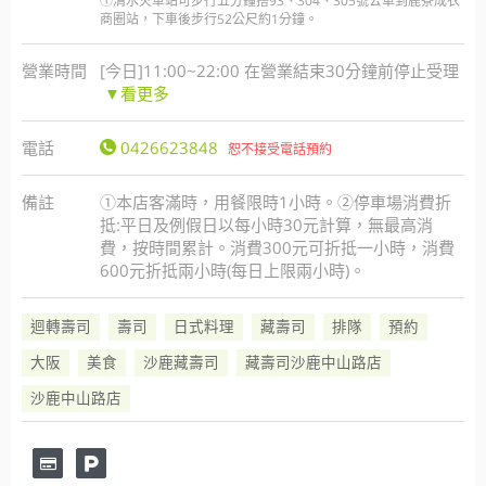
①清水火車站可步行五分鐘搭93、304、305號公車到鹿寮成衣
商圈站，下車後步行52公尺約1分鐘。
營業時間
[今日]11:00~22:00 在營業結束30分鐘前停止受理
▼看更多
電話
0426623848
恕不接受電話預約
備註
①本店客滿時，用餐限時1小時。②停車場消費折
抵:平日及例假日以每小時30元計算，無最高消
費，按時間累計。消費300元可折抵一小時，消費
600元折抵兩小時(每日上限兩小時)。
迴轉壽司
壽司
日式料理
藏壽司
排隊
預約
大阪
美食
沙鹿藏壽司
藏壽司沙鹿中山路店
沙鹿中山路店