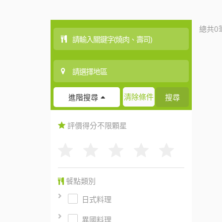
總共0
清除條件
搜尋
進階搜尋
評價得分
不限
顆星
餐點類別
日式料理
異國料理