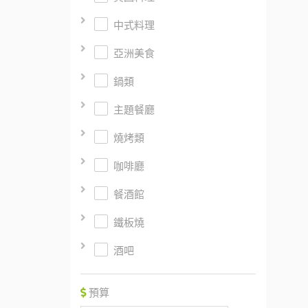
中式料理
亞洲美食
鍋類
主題餐廳
燒烤類
咖啡廳
餐酒館
鐵板燒
酒吧
預算