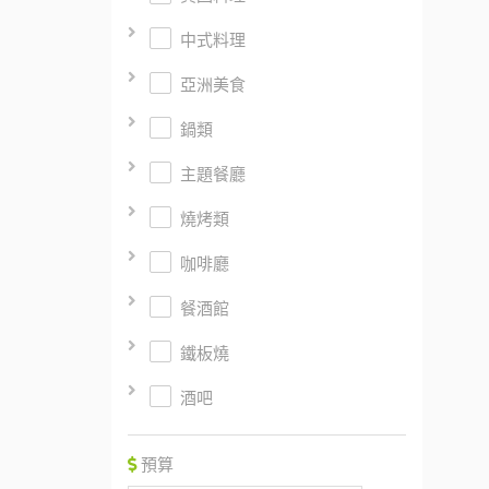
中式料理
亞洲美食
鍋類
主題餐廳
燒烤類
咖啡廳
餐酒館
鐵板燒
酒吧
預算