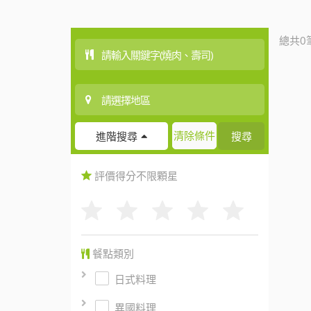
總共0
清除條件
搜尋
進階搜尋
評價得分
不限
顆星
餐點類別
日式料理
異國料理