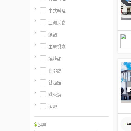
中式料理
亞洲美食
鍋類
主題餐廳
燒烤類
咖啡廳
餐酒館
鐵板燒
酒吧
預算