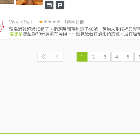
Vivian Tsai
1顆星評價
現場過號超過15組了，指定時間預約跳了40號，預約未到候補只就叫
看更多
際超過30分鐘還在等候⋯⋯感覺急著在消化預約號，沒在理
1
2
3
4
5