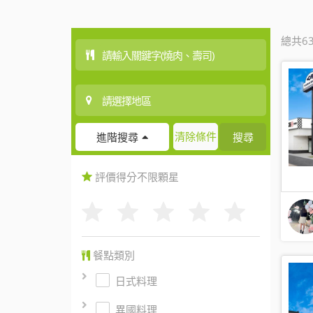
總共6
清除條件
搜尋
進階搜尋
評價得分
不限
顆星
餐點類別
日式料理
異國料理