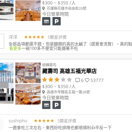
$300 ~ $350 /人
花蓮縣花蓮市自由街20號
今日營業時間
洋洋
5顆星評價
全部品項都還不錯，但是麵類的真的太鹹了（感覺會洗腎），真的
看更多
一碗100多不便宜只能擺著不吃
迴轉壽司
藏壽司 高雄五福光華店
6
53777
$300 ~ $350 /人
高雄市苓雅區五福一路38號
今日營業時間
sushipho
5顆星評價
一週會吃三次左右，東西好吃排隊也都很順利👍平反一下