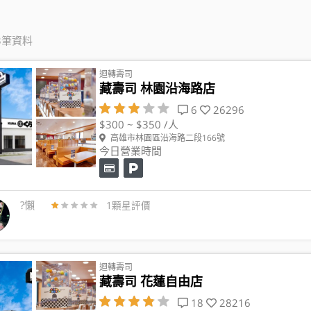
3筆資料
迴轉壽司
藏壽司 林園沿海路店
6
26296
$300 ~ $350 /人
高雄市林園區沿海路二段166號
今日營業時間
?懶
1顆星評價
迴轉壽司
藏壽司 花蓮自由店
18
28216