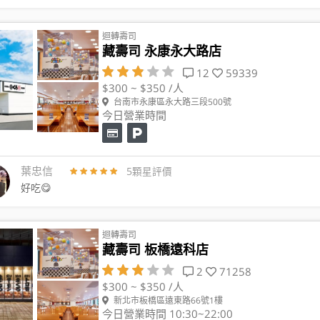
迴轉壽司
藏壽司 永康永大路店
12
59339
$300 ~ $350 /人
台南市永康區永大路三段500號
今日營業時間
葉忠信
5顆星評價
好吃😋
迴轉壽司
藏壽司 板橋遠科店
2
71258
$300 ~ $350 /人
新北市板橋區遠東路66號1樓
今日營業時間 10:30~22:00