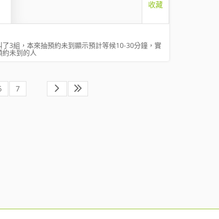
收藏
了3組，本來抽預約未到顯示預計等候10-30分鐘，實
預約未到的人
6
7