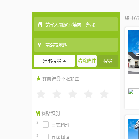
總共6
清除條件
搜尋
進階搜尋
評價得分
不限
顆星
餐點類別
日式料理
異國料理