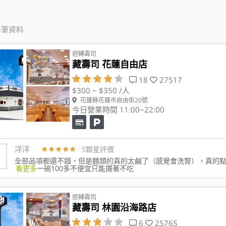
3筆資料
迴轉壽司
藏壽司 花蓮自由店
18
27517
$300 ~ $350 /人
花蓮縣花蓮市自由街20號
今日營業時間 11:00~22:00
洋洋
5顆星評價
全部品項都還不錯，但是麵類的真的太鹹了（感覺會洗腎），真的
看更多
一碗100多不便宜只能擺著不吃
迴轉壽司
藏壽司 林園沿海路店
6
25765