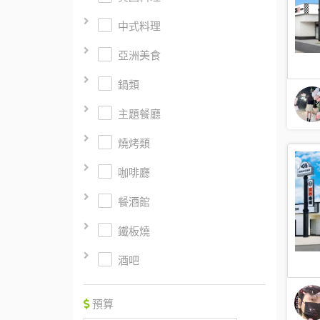
中式料理
亞洲美食
鍋類
主題餐廳
燒烤類
咖啡廳
餐酒館
鐵板燒
酒吧
預算