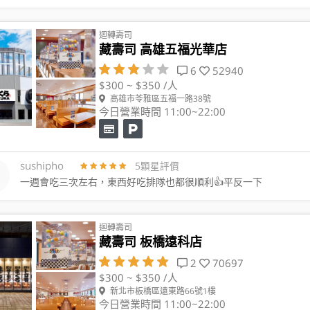
迴轉壽司
藏壽司 高雄五福光華店
6
52940
$300 ~ $350 /人
高雄市苓雅區五福一路38號
今日營業時間 11:00~22:00
sushipho
5顆星評價
一週會吃三次左右，東西好吃排隊也都很順利👍平反一下
迴轉壽司
藏壽司 板橋遠科店
2
70697
$300 ~ $350 /人
新北市板橋區遠東路66號1樓
今日營業時間 11:00~22:00