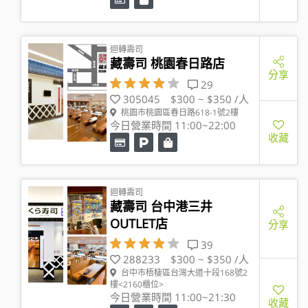
迴轉壽司
藏壽司 桃園春日路店
分享
29
305045
$300 ~ $350 /人
桃園市桃園區春日路618-1號2樓
今日營業時間 11:00~22:00
收藏
迴轉壽司
藏壽司 台中港三井
OUTLET店
分享
39
288233
$300 ~ $350 /人
台中市梧棲區台灣大道十段168號2
樓<2160櫃位>
今日營業時間 11:00~21:30
收藏