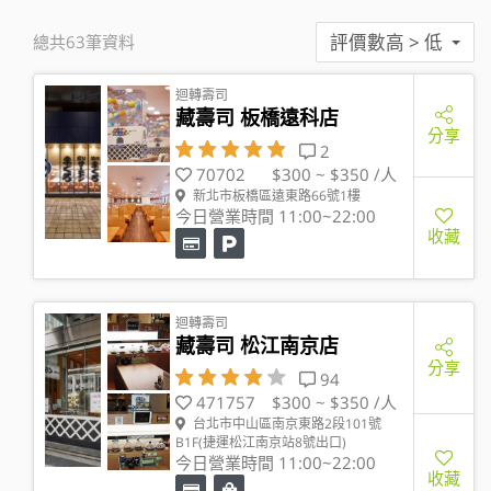
評價數高 > 低
總共63筆資料
迴轉壽司
藏壽司 板橋遠科店
分享
2
70702
$300 ~ $350 /人
新北市板橋區遠東路66號1樓
今日營業時間 11:00~22:00
收藏
迴轉壽司
藏壽司 松江南京店
分享
94
471757
$300 ~ $350 /人
台北市中山區南京東路2段101號
B1F(捷運松江南京站8號出口)
今日營業時間 11:00~22:00
收藏