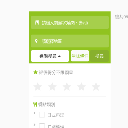
總共0
清除條件
搜尋
進階搜尋
評價得分
不限
顆星
餐點類別
日式料理
異國料理