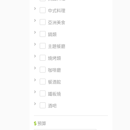
中式料理
亞洲美食
鍋類
主題餐廳
燒烤類
咖啡廳
餐酒館
鐵板燒
酒吧
預算