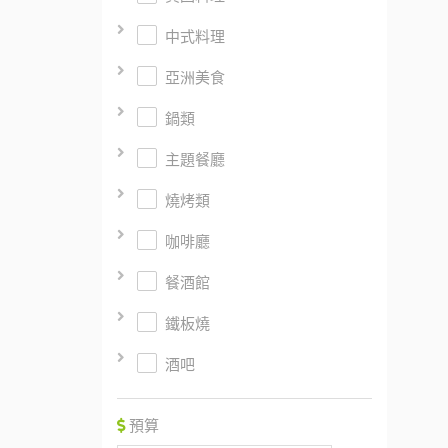
中式料理
亞洲美食
鍋類
主題餐廳
燒烤類
咖啡廳
餐酒館
鐵板燒
酒吧
預算