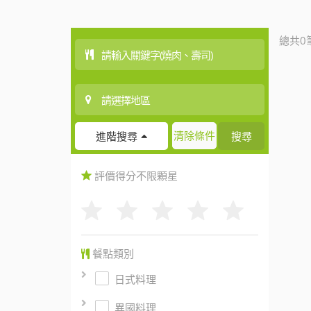
總共0
清除條件
搜尋
進階搜尋
評價得分
不限
顆星
餐點類別
日式料理
異國料理