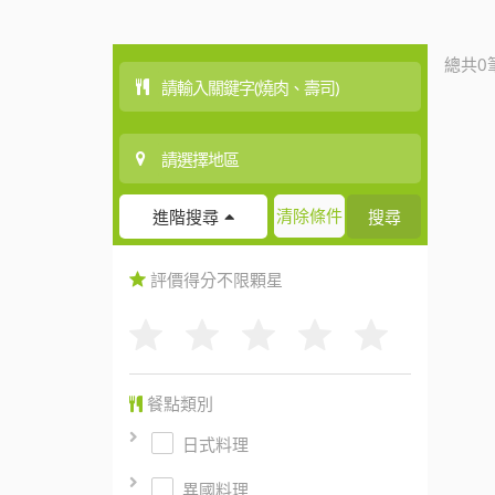
總共0
清除條件
搜尋
進階搜尋
評價得分
不限
顆星
餐點類別
日式料理
異國料理