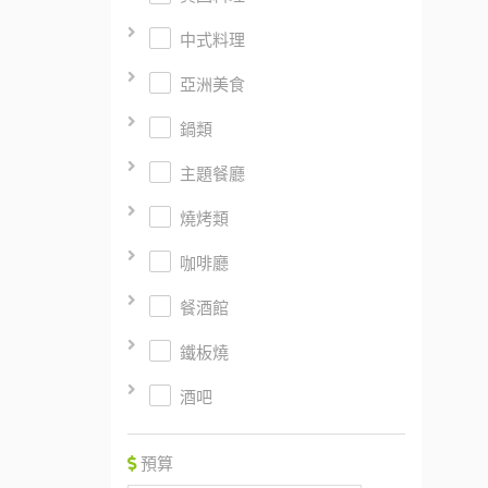
中式料理
亞洲美食
鍋類
主題餐廳
燒烤類
咖啡廳
餐酒館
鐵板燒
酒吧
預算