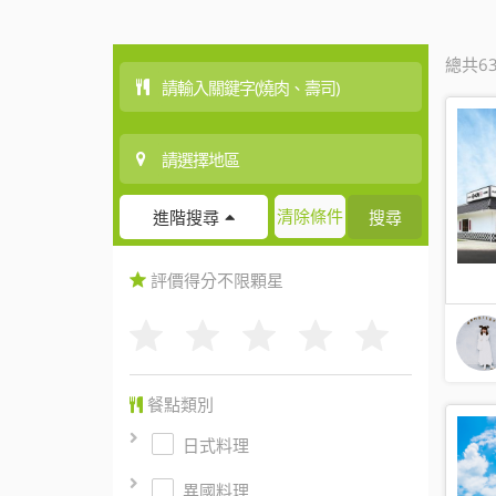
總共6
清除條件
搜尋
進階搜尋
評價得分
不限
顆星
餐點類別
日式料理
異國料理