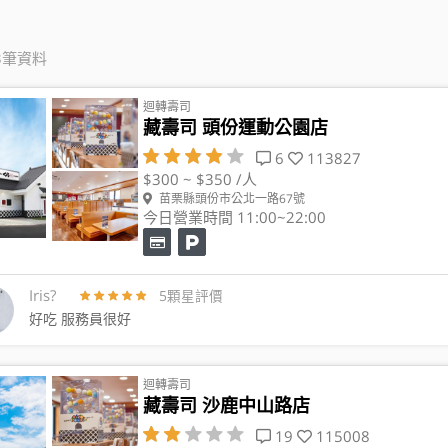
3筆資料
迴轉壽司
藏壽司 頭份運動公園店
6
113827
$300 ~ $350 /人
苗栗縣頭份市公北一路67號
今日營業時間 11:00~22:00
Iris?
5顆星評價
好吃 服務員很好
迴轉壽司
藏壽司 沙鹿中山路店
19
115008