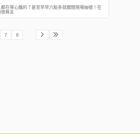
人都在等心酸的？甚至早早六點多就關閉現場抽號！在
的很無言
7
8