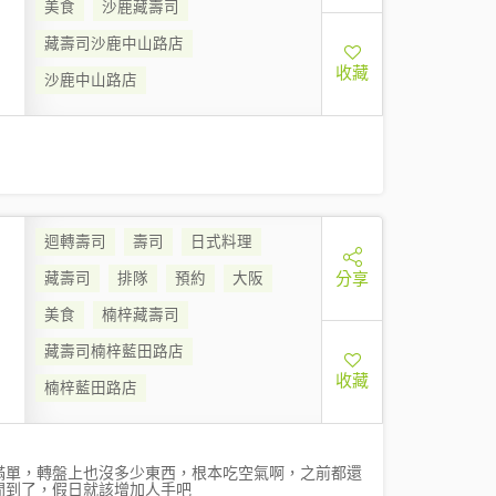
美食
沙鹿藏壽司
藏壽司沙鹿中山路店
收藏
沙鹿中山路店
迴轉壽司
壽司
日式料理
分享
藏壽司
排隊
預約
大阪
美食
楠梓藏壽司
藏壽司楠梓藍田路店
收藏
楠梓藍田路店
滿單，轉盤上也沒多少東西，根本吃空氣啊，之前都還
時間到了，假日就該增加人手吧