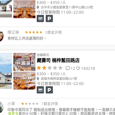
$300 ~ $350 /人
台中市沙鹿區鹿寮里11鄰中山路520號
今日營業時間 11:00~22:00
陳芷琳
5顆星評價
食材比三井店處理的好。
迴轉壽司
藏壽司 楠梓藍田路店
12
143218
$300 ~ $350 /人
高雄市楠梓區藍田路267號
今日營業時間 11:00~22:00
小業
1顆星評價
印象中第四次了 餐點送出極慢，螢幕跟手機都不能點餐，一直顯示
看更多
能吃4-50盤，好幾次都只能吃2-30盤，原因都是送太慢，