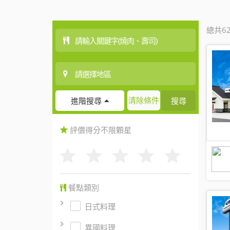
總共6
清除條件
搜尋
進階搜尋
評價得分
不限
顆星
餐點類別
日式料理
異國料理