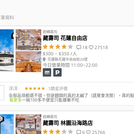
2筆資料
迴轉壽司
藏壽司 花蓮自由店
18
27518
$300 ~ $350 /人
花蓮縣花蓮市自由街20號
今日營業時間 11:00~22:00
洋洋
5顆星評價
全部品項都還不錯，但是麵類的真的太鹹了（感覺會洗腎），真的
看更多
一碗100多不便宜只能擺著不吃
迴轉壽司
藏壽司 林園沿海路店
6
25766