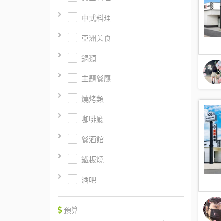
中式料理
亞洲美食
鍋類
主題餐廳
燒烤類
咖啡廳
餐酒館
鐵板燒
酒吧
預算