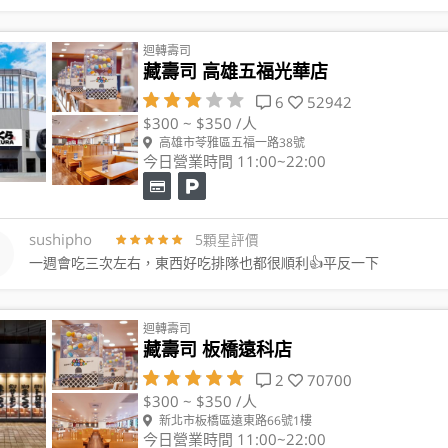
迴轉壽司
藏壽司 高雄五福光華店
6
52942
$300 ~ $350 /人
高雄市苓雅區五福一路38號
今日營業時間 11:00~22:00
sushipho
5顆星評價
一週會吃三次左右，東西好吃排隊也都很順利👍平反一下
迴轉壽司
藏壽司 板橋遠科店
2
70700
$300 ~ $350 /人
新北市板橋區遠東路66號1樓
今日營業時間 11:00~22:00