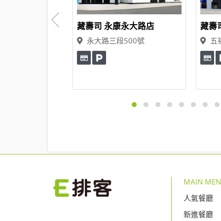
園沿海路店
藏壽司 永康永大路店
藏壽
166號
永大路三段500號
五
MAIN ME
人氣餐廳
新進餐廳