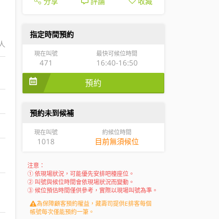
分享
評論
收藏
指定時間預約
/人
現在叫號
最快可候位時間
471
16:40-16:50
預約
預約未到候補
現在叫號
約候位時間
1018
目前無須候位
注意：
① 依現場狀況，可能優先安排吧檯座位。
② 叫號與候位時間會依現場狀況而變動。
③ 候位預估時間僅供參考，實際以現場叫號為準。
為保障顧客預約權益，藏壽司提供E排客每個
帳號每次僅能預約一筆。