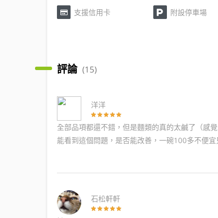
支援信用卡
附設停車場
評論
(15)
洋洋
全部品項都還不錯，但是麵類的真的太鹹了（感覺
能看到這個問題，是否能改善，一碗100多不便宜
石松軒軒