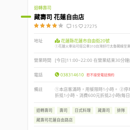
迴轉壽司
藏壽司 花蓮自由店
15
27275
地址
花蓮縣花蓮市自由街20號
①花蓮火車站可搭公車310台灣好行太魯閣線至東
營業時間
[今日]11:00~22:00 在營業結束30
電話
038314610
恕不接受電話預約
備註
①本店客滿時，用餐限時1小時。 ②停
折抵1小時、消費600元折抵2小時(每日
迴轉壽司
壽司
日式料理
藏壽司
排隊
藏壽司花蓮自由路店