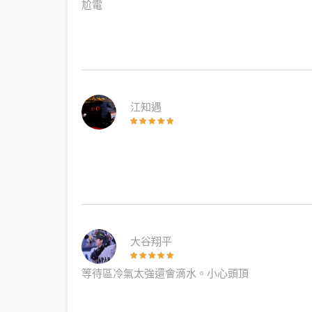
尬電
江知遇
大谷翔平
等待區冷氣太強還會滴水。小心頭頂