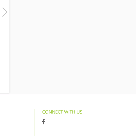
藏壽司 頭份運動公園店
藏壽司 沙鹿中山路店
公北一路67號
鹿寮里11鄰中山路520號
CONNECT WITH US