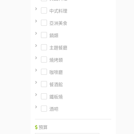
中式料理
亞洲美食
鍋類
主題餐廳
燒烤類
咖啡廳
餐酒館
鐵板燒
酒吧
預算