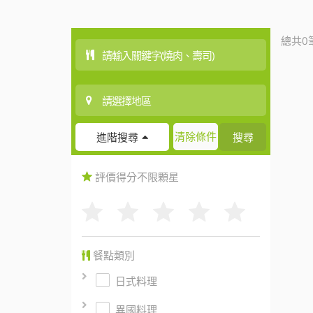
總共0
清除條件
搜尋
進階搜尋
評價得分
不限
顆星
餐點類別
日式料理
異國料理