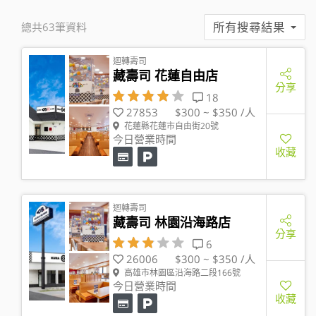
所有搜尋結果
總共63筆資料
迴轉壽司
藏壽司 花蓮自由店
分享
18
27853
$300 ~ $350 /人
花蓮縣花蓮市自由街20號
今日營業時間
收藏
迴轉壽司
藏壽司 林園沿海路店
分享
6
26006
$300 ~ $350 /人
高雄市林園區沿海路二段166號
今日營業時間
收藏