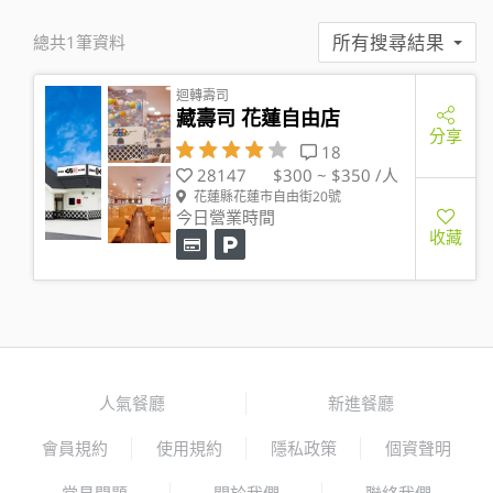
所有搜尋結果
總共1筆資料
迴轉壽司
藏壽司 花蓮自由店
分享
18
28147
$300 ~ $350 /人
花蓮縣花蓮市自由街20號
今日營業時間
收藏
人氣餐廳
新進餐廳
會員規約
使用規約
隱私政策
個資聲明