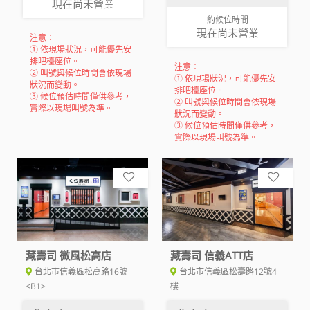
現在尚未營業
約候位時間
現在尚未營業
注意：
① 依現場狀況，可能優先安
排吧檯座位。
注意：
② 叫號與候位時間會依現場
① 依現場狀況，可能優先安
狀況而變動。
排吧檯座位。
③ 候位預估時間僅供參考，
② 叫號與候位時間會依現場
實際以現場叫號為準。
狀況而變動。
③ 候位預估時間僅供參考，
實際以現場叫號為準。
藏壽司 微風松高店
藏壽司 信義ATT店
台北市信義區松高路16號
台北市信義區松壽路12號4
<B1>
樓