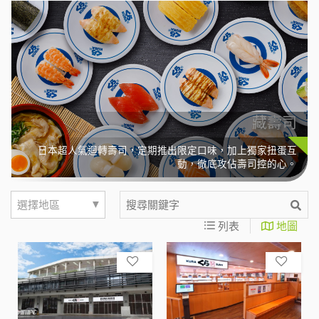
藏壽司
日本超人氣迴轉壽司，定期推出限定口味，加上獨家扭蛋互
動，徹底攻佔壽司控的心。
▼
選擇地區
列表
地圖