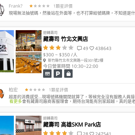
Frank?️
1顆星評價
現場無法抽號碼，然後站在外面等，也不打算給號碼牌，不知道是
迴轉壽司
藏壽司 竹北文興店
49
438643
$300 ~ $350 /人
新竹縣竹北市文興路一段301號2樓
今日營業時間 10:30~22:00
柏宏
1顆星評價
超差的消費感受...現場號碼機關閉就算了，等候完全沒有服務人員接待
看更多
會有藏壽司廠商客服理會，期待台灣能有別家超越，真的是老大
迴轉壽司
藏壽司 高雄SKM Park店
28
247541