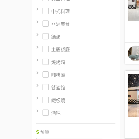
中式料理
亞洲美食
鍋類
主題餐廳
燒烤類
咖啡廳
餐酒館
鐵板燒
酒吧
預算