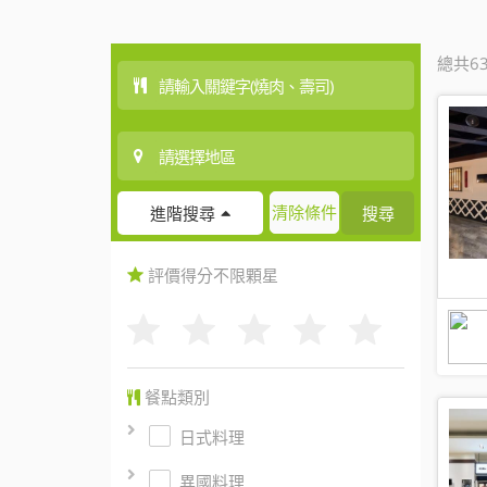
總共6
清除條件
搜尋
進階搜尋
評價得分
不限
顆星
餐點類別
日式料理
異國料理