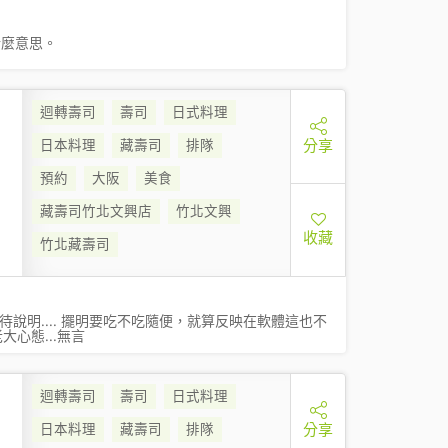
什麼意思。
迴轉壽司
壽司
日式料理
分享
日本料理
藏壽司
排隊
預約
大阪
美食
藏壽司竹北文興店
竹北文興
收藏
竹北藏壽司
說明.... 擺明要吃不吃隨便，就算反映在軟體這也不
心態...無言
迴轉壽司
壽司
日式料理
分享
日本料理
藏壽司
排隊