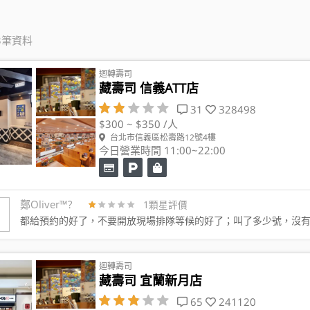
3筆資料
迴轉壽司
藏壽司 信義ATT店
31
328498
$300 ~ $350 /人
台北市信義區松壽路12號4樓
今日營業時間 11:00~22:00
鄭Oliver™️?
1顆星評價
都給預約的好了，不要開放現場排隊等候的好了；叫了多少號，沒
迴轉壽司
藏壽司 宜蘭新月店
65
241120