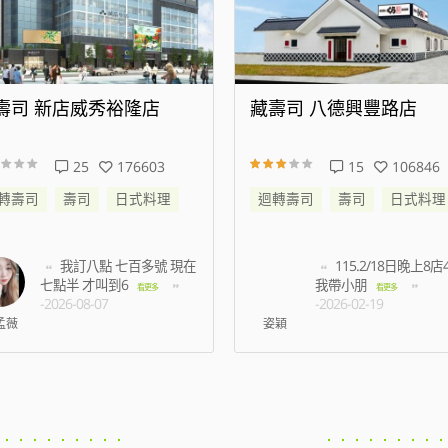
壽司 八德興豐路店
藏壽司 松江南京店
15
106846
94
472316
轉壽司
壽司
日式料理
迴轉壽司
壽司
日式料理
115.2/18日晚上8店45分
等了半小時以上都
我帶小朋
有預約未到候補的名額
看更多
-2026-02-19
多
-2026-07-03
穎
王振洋