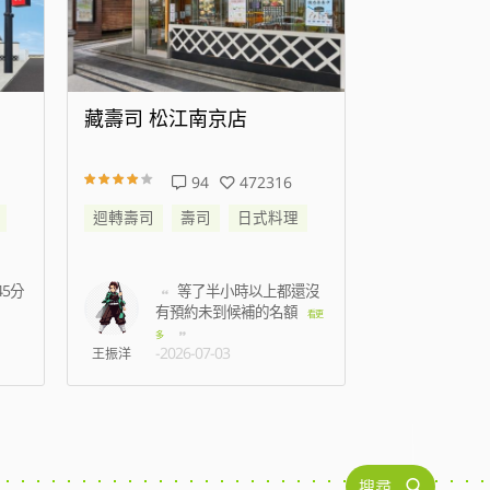
藏壽司 高雄時代大道店
藏壽司 新
138
344300
迴轉壽司
壽司
日式料理
迴轉壽司
還沒
準備結帳時候蟑螂跑到
我
身上，2名店員只是默
七點
看更
看更
-2026
多
-2026-07-15
C人
林孟薇
搜尋