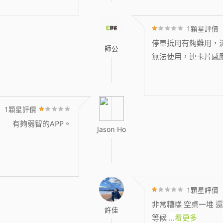
1顆星評價
停車抵用有夠難用，消
師公
無法使用，連卡片感
1顆星評價
有夠弱智的APP。
Jason Ho
1顆星評價
非常糟糕 空桌一堆 還
許佳
等候
...
看更多