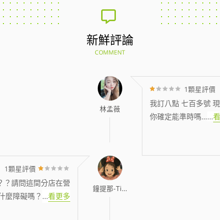
新鮮評論
COMMENT
1顆星評價
我訂八點 七百多號 現
林孟薇
你確定能準時嗎…
...
1顆星評價
？？請問這間分店在營
鐘提那-Tina
什麼障礙嗎？
...
看更多