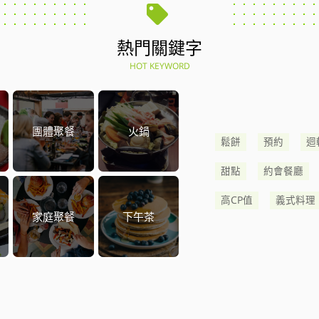
熱門關鍵字
HOT KEYWORD
團體聚餐
火鍋
鬆餅
預約
迴
甜點
約會餐廳
高CP值
義式料理
家庭聚餐
下午茶