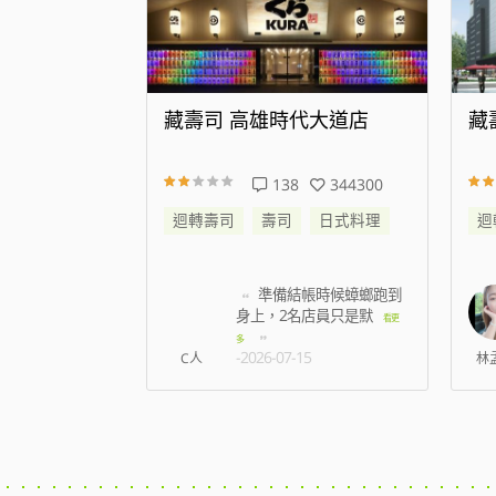
代大道店
藏壽司 新店威秀裕隆店
藏
344300
25
176603
日式料理
迴轉壽司
壽司
日式料理
迴
帳時候蟑螂跑到
我訂八點 七百多號 現在
名店員只是默
七點半 才叫到6
看更
看更多
-2026-08-07
5
林孟薇
姿