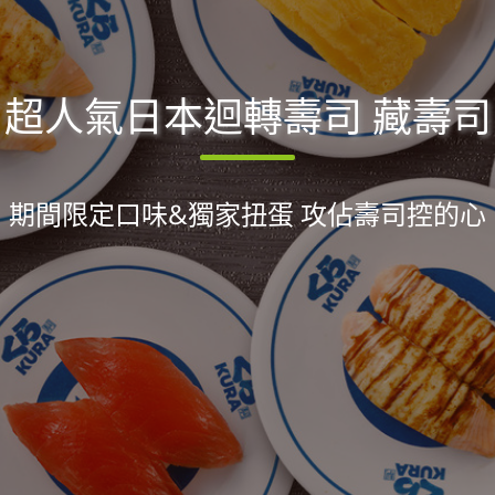
超人氣日本迴轉壽司 藏壽司
期間限定口味&獨家扭蛋 攻佔壽司控的心