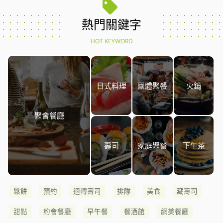
熱門關鍵字
HOT KEYWORD
日式料理
團體聚餐
火鍋
聚會餐廳
壽司
家庭聚餐
下午茶
鬆餅
預約
迴轉壽司
排隊
美食
藏壽司
甜點
約會餐廳
早午餐
餐酒館
網美餐廳