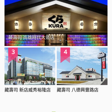
藏壽司 高雄時代大道店
3
4
藏壽司 新店威秀裕隆店
藏壽司 八德興豐路店