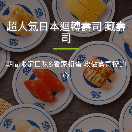
超人氣日本迴轉壽司 藏壽
司
期間限定口味&獨家扭蛋 攻佔壽司控的
心