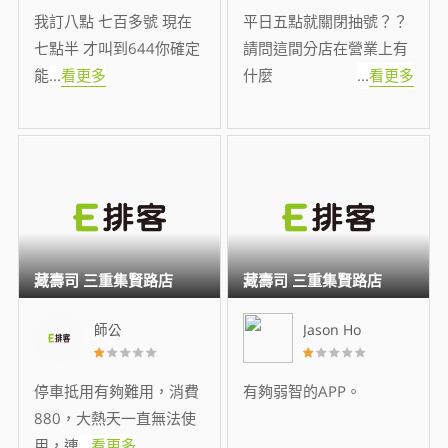
我訂八點 七百多號 現在
平日五點就關閉抽號？？
七點半 才叫到644你確定
請問這間分店在營業上有
能
...
看更多
什麼
...
看更多
藏壽司 三重集賢路店
藏壽司 三重集賢路店
師公
Jason Ho
停車抵用有夠難用，消費
有夠弱智的APP。
880，大熱天一直無法使
用，連
...
看更多