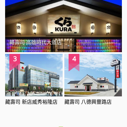
藏壽司 高雄時代大道店
3
4
藏壽司 新店威秀裕隆店
藏壽司 八德興豐路店