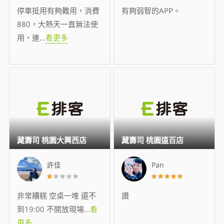
停車抵用有夠難用，消費
有夠弱智的APP。
880，大熱天一直無法使
用，連
...
看更多
藏壽司 桃園大興西店
藏壽司 桃園遠百店
許佳
Pan
非常糟糕 空桌一堆 還不
讚
到19:00 不開放現場
...
看
更多