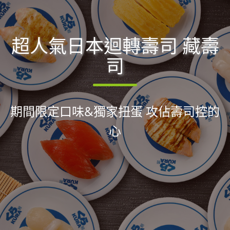
超人氣日本迴轉壽司 藏壽
司
期間限定口味&獨家扭蛋 攻佔壽司控的
心