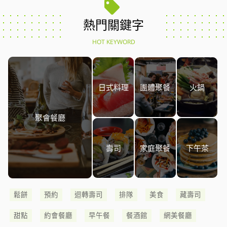
熱門關鍵字
HOT KEYWORD
日式料理
團體聚餐
火鍋
聚會餐廳
壽司
家庭聚餐
下午茶
鬆餅
預約
迴轉壽司
排隊
美食
藏壽司
甜點
約會餐廳
早午餐
餐酒館
網美餐廳