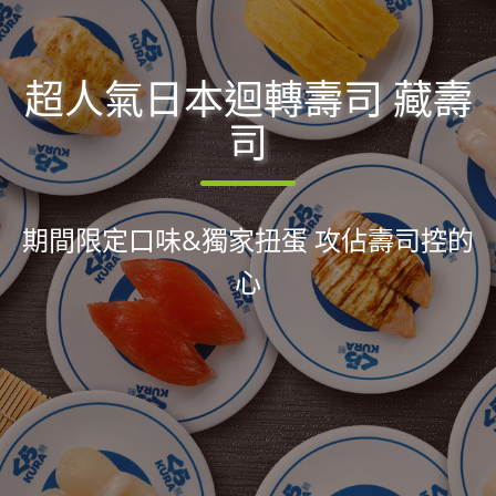
超人氣日本迴轉壽司 藏壽
司
期間限定口味&獨家扭蛋 攻佔壽司控的
心