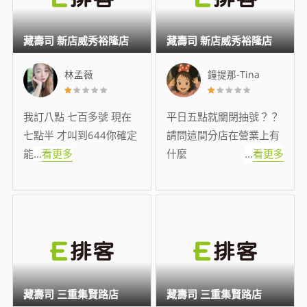
藏壽司 新店威秀裕隆店
藏壽司 新店威秀裕隆店
林孟薇
鐘提那-Tina
我訂八點 七百多號 現在
平日五點就關閉抽號？？
七點半 才叫到644你確定
請問這間分店在營業上有
能
...
看更多
什麼
...
看更多
藏壽司 三重集賢路店
藏壽司 三重集賢路店