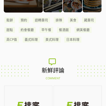
鬆餅
預約
迴轉壽司
排隊
美食
藏壽司
甜點
約會餐廳
早午餐
餐酒館
網美餐廳
高CP值
義式料理
美式料理
日本料理
新鮮評論
COMMENT