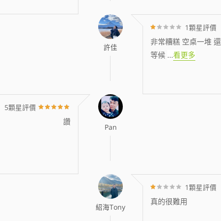
1顆星評價
非常糟糕 空桌一堆 還
許佳
等候
...
看更多
5顆星評價
讚
Pan
1顆星評價
真的很難用
紹海Tony