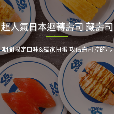
超人氣日本迴轉壽司 藏壽司
期間限定口味&獨家扭蛋 攻佔壽司控的心