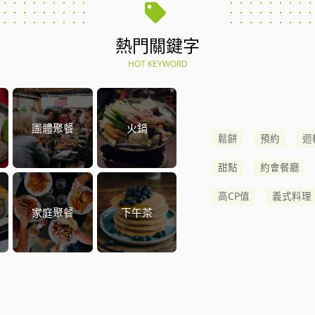
熱門關鍵字
HOT KEYWORD
團體聚餐
火鍋
鬆餅
預約
迴
甜點
約會餐廳
高CP值
義式料理
家庭聚餐
下午茶