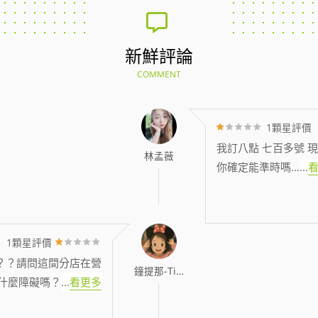
新鮮評論
COMMENT
1顆星評價
我訂八點 七百多號 現
林孟薇
你確定能準時嗎…
...
1顆星評價
？？請問這間分店在營
鐘提那-Tina
什麼障礙嗎？
...
看更多