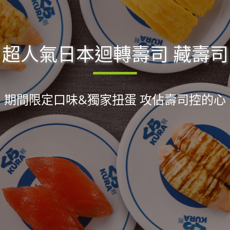
超人氣日本迴轉壽司 藏壽司
期間限定口味&獨家扭蛋 攻佔壽司控的心