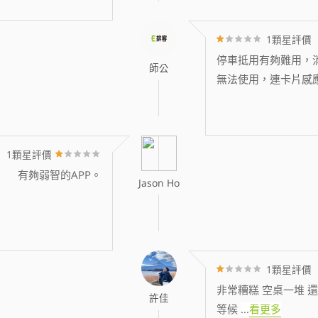
1顆星評價
停車抵用有夠難用，消
師公
無法使用，連卡片感
1顆星評價
有夠弱智的APP。
Jason Ho
1顆星評價
非常糟糕 空桌一堆 還
許佳
等候
...
看更多