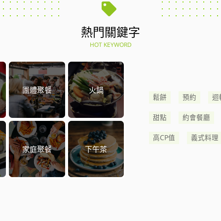
熱門關鍵字
HOT KEYWORD
團體聚餐
火鍋
鬆餅
預約
迴
甜點
約會餐廳
高CP值
義式料理
家庭聚餐
下午茶