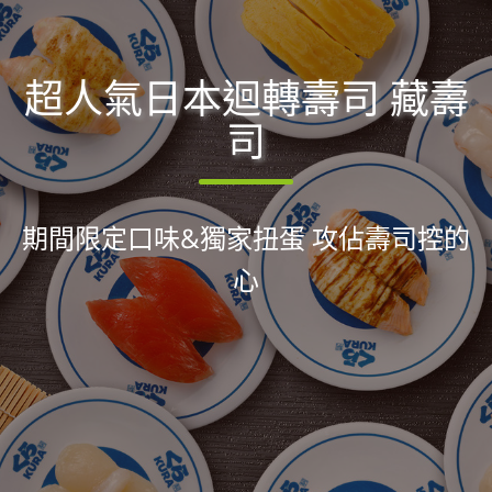
超人氣日本迴轉壽司 藏壽
司
期間限定口味&獨家扭蛋 攻佔壽司控的
心