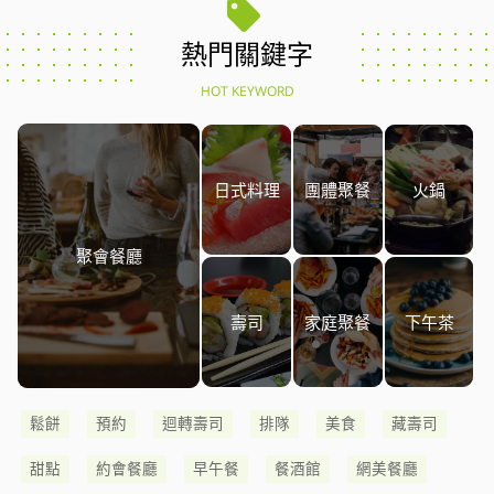
熱門關鍵字
HOT KEYWORD
日式料理
團體聚餐
火鍋
聚會餐廳
壽司
家庭聚餐
下午茶
鬆餅
預約
迴轉壽司
排隊
美食
藏壽司
甜點
約會餐廳
早午餐
餐酒館
網美餐廳