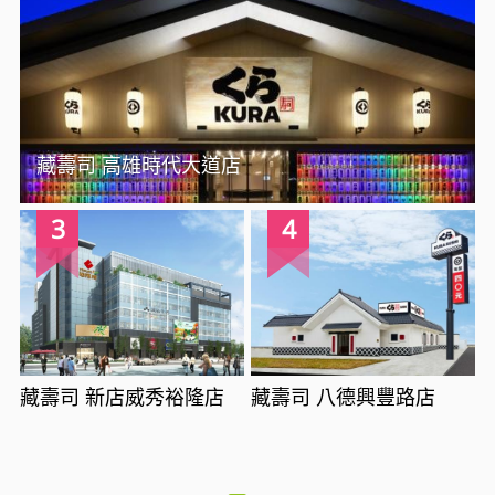
藏壽司 高雄時代大道店
3
4
藏壽司 新店威秀裕隆店
藏壽司 八德興豐路店