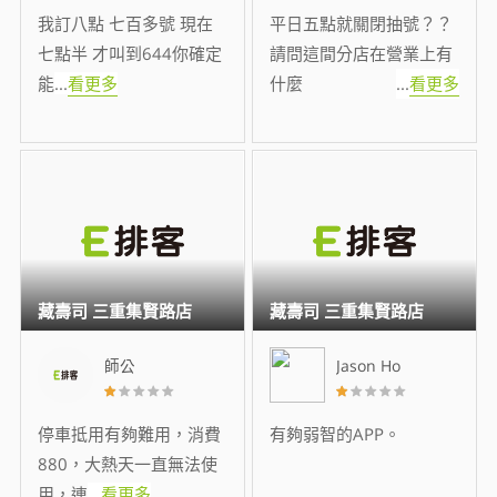
我訂八點 七百多號 現在
平日五點就關閉抽號？？
七點半 才叫到644你確定
請問這間分店在營業上有
能
...
看更多
什麼
...
看更多
藏壽司 三重集賢路店
藏壽司 三重集賢路店
師公
Jason Ho
停車抵用有夠難用，消費
有夠弱智的APP。
880，大熱天一直無法使
用，連
...
看更多