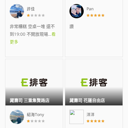
許佳
Pan
非常糟糕 空桌一堆 還不
讚
到19:00 不開放現場
...
看
更多
藏壽司 三重集賢路店
藏壽司 花蓮自由店
紹海Tony
洋洋