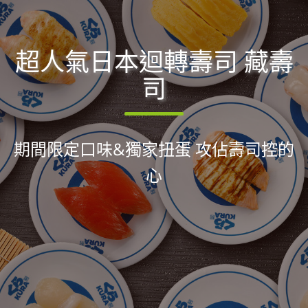
超人氣日本迴轉壽司 藏壽
司
期間限定口味&獨家扭蛋 攻佔壽司控的
心