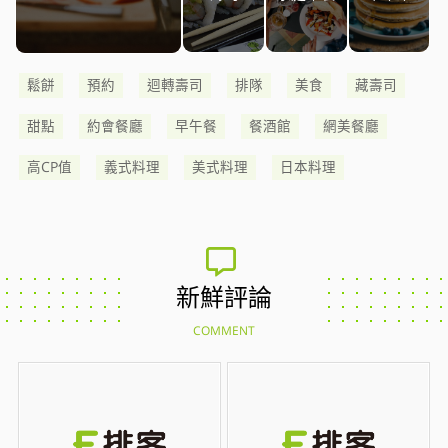
鬆餅
預約
迴轉壽司
排隊
美食
藏壽司
甜點
約會餐廳
早午餐
餐酒館
網美餐廳
高CP值
義式料理
美式料理
日本料理
新鮮評論
COMMENT