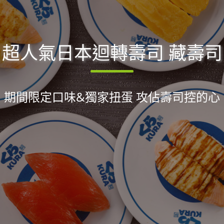
超人氣日本迴轉壽司 藏壽司
期間限定口味&獨家扭蛋 攻佔壽司控的心