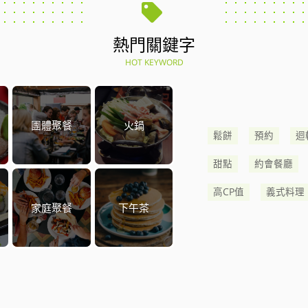
熱門關鍵字
HOT KEYWORD
團體聚餐
火鍋
鬆餅
預約
迴
甜點
約會餐廳
高CP值
義式料理
家庭聚餐
下午茶