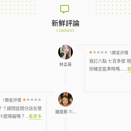
新鮮評論
COMMENT
1顆星評價
我訂八點 七百多號 現
林孟薇
你確定能準時嗎…
...
1顆星評價
？？請問這間分店在營
鐘提那-Tina
什麼障礙嗎？
...
看更多