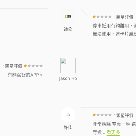
1顆星評價
停車抵用有夠難用，消
師公
無法使用，連卡片感
1顆星評價
有夠弱智的APP。
Jason Ho
1顆星評價
非常糟糕 空桌一堆 還
許佳
等候
...
看更多