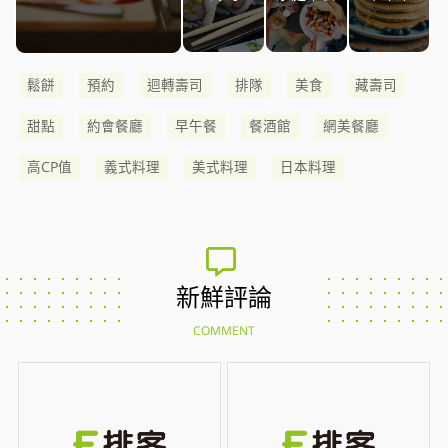
鬆餅
預約
迴轉壽司
排隊
美食
藏壽司
甜點
約會餐廳
早午餐
餐酒館
網美餐廳
高CP值
義式料理
美式料理
日本料理
新鮮評論
COMMENT