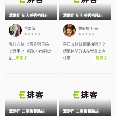
藏壽司 新店威秀裕隆店
藏壽司 新店威秀裕隆店
林孟薇
鐘提那-Tina
我訂八點 七百多號 現在
平日五點就關閉抽號？？
七點半 才叫到644你確定
請問這間分店在營業上有
能
...
看更多
什麼
...
看更多
藏壽司 三重集賢路店
藏壽司 三重集賢路店