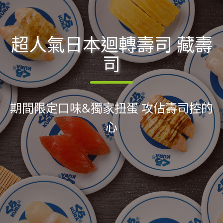
超人氣日本迴轉壽司 藏壽
司
期間限定口味&獨家扭蛋 攻佔壽司控的
心