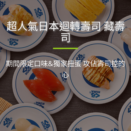
超人氣日本迴轉壽司 藏壽
司
期間限定口味&獨家扭蛋 攻佔壽司控的
心