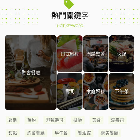
熱門關鍵字
HOT KEYWORD
日式料理
團體聚餐
火鍋
聚會餐廳
壽司
家庭聚餐
下午茶
鬆餅
預約
迴轉壽司
排隊
美食
藏壽司
甜點
約會餐廳
早午餐
餐酒館
網美餐廳