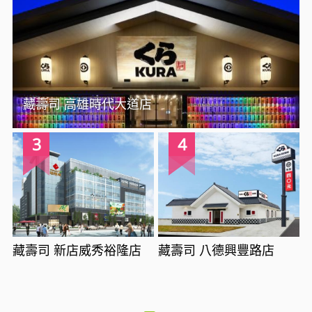
藏壽司 高雄時代大道店
3
4
藏壽司 新店威秀裕隆店
藏壽司 八德興豐路店