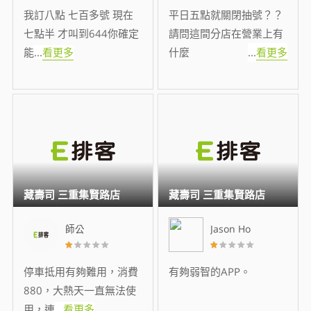
我訂八點 七百多號 現在
平日五點就關閉抽號？？
七點半 才叫到644你確定
請問這間分店在營業上有
能
...
看更多
什麼
...
看更多
藏壽司 三重集賢路店
藏壽司 三重集賢路店
師公
Jason Ho
停車抵用有夠難用，消費
有夠弱智的APP。
880，大熱天一直無法使
用，連
...
看更多