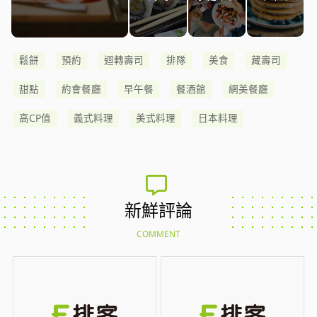
鬆餅
預約
迴轉壽司
排隊
美食
藏壽司
甜點
約會餐廳
早午餐
餐酒館
網美餐廳
高CP值
義式料理
美式料理
日本料理
新鮮評論
COMMENT