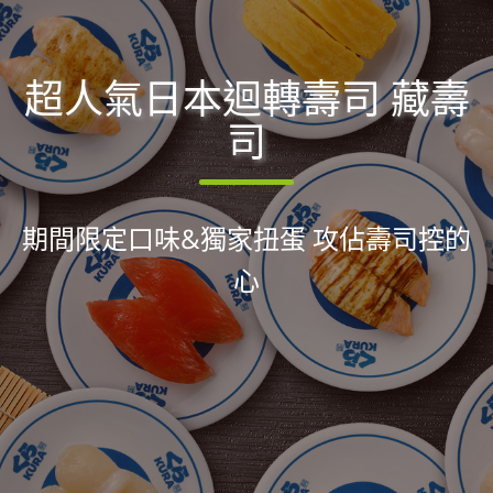
超人氣日本迴轉壽司 藏壽
司
期間限定口味&獨家扭蛋 攻佔壽司控的
心