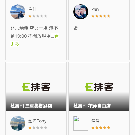
許佳
Pan
非常糟糕 空桌一堆 還不
讚
到19:00 不開放現場
...
看
更多
藏壽司 三重集賢路店
藏壽司 花蓮自由店
紹海Tony
洋洋