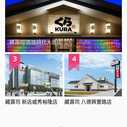
藏壽司 高雄時代大道店
3
4
藏壽司 新店威秀裕隆店
藏壽司 八德興豐路店