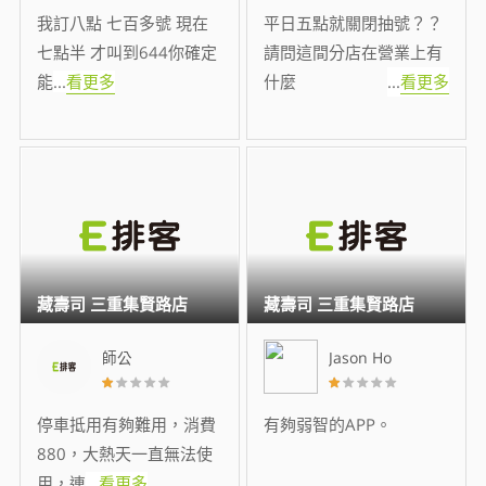
我訂八點 七百多號 現在
平日五點就關閉抽號？？
七點半 才叫到644你確定
請問這間分店在營業上有
能
...
看更多
什麼
...
看更多
藏壽司 三重集賢路店
藏壽司 三重集賢路店
師公
Jason Ho
停車抵用有夠難用，消費
有夠弱智的APP。
880，大熱天一直無法使
用，連
...
看更多