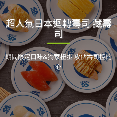
超人氣日本迴轉壽司 藏壽
司
期間限定口味&獨家扭蛋 攻佔壽司控的
心