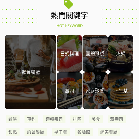
熱門關鍵字
HOT KEYWORD
日式料理
團體聚餐
火鍋
聚會餐廳
壽司
家庭聚餐
下午茶
鬆餅
預約
迴轉壽司
排隊
美食
藏壽司
甜點
約會餐廳
早午餐
餐酒館
網美餐廳