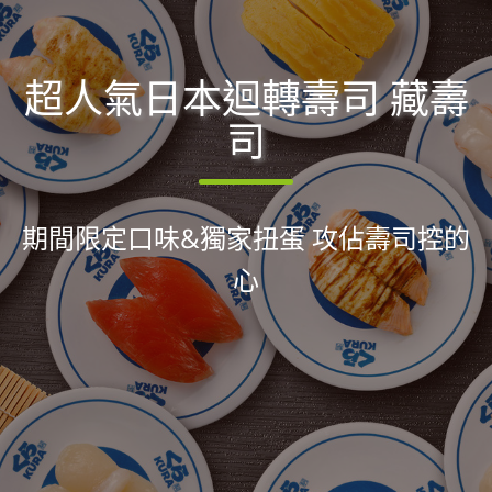
超人氣日本迴轉壽司 藏壽
司
期間限定口味&獨家扭蛋 攻佔壽司控的
心