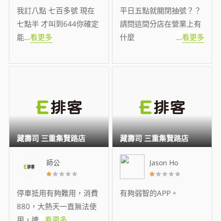
我訂八點 七百多號 現在
平日五點就關閉抽號？？
七點半 才叫到644你確定
請問這間分店在營業上有
能
...
看更多
什麼
...
看更多
藏壽司 三重集賢路店
藏壽司 三重集賢路店
師公
Jason Ho
停車抵用有夠難用，消費
有夠弱智的APP。
880，大熱天一直無法使
用，連
...
看更多