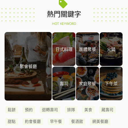
熱門關鍵字
HOT KEYWORD
日式料理
團體聚餐
火鍋
聚會餐廳
壽司
家庭聚餐
下午茶
鬆餅
預約
迴轉壽司
排隊
美食
藏壽司
甜點
約會餐廳
早午餐
餐酒館
網美餐廳