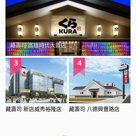
藏壽司 高雄時代大道店
3
4
藏壽司 新店威秀裕隆店
藏壽司 八德興豐路店