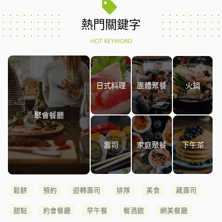
熱門關鍵字
HOT KEYWORD
日式料理
團體聚餐
火鍋
聚會餐廳
壽司
家庭聚餐
下午茶
鬆餅
預約
迴轉壽司
排隊
美食
藏壽司
甜點
約會餐廳
早午餐
餐酒館
網美餐廳