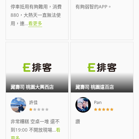
停車抵用有夠難用，消費
有夠弱智的APP。
880，大熱天一直無法使
用，連
...
看更多
藏壽司 桃園大興西店
藏壽司 桃園遠百店
許佳
Pan
非常糟糕 空桌一堆 還不
讚
到19:00 不開放現場
...
看
更多