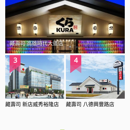
藏壽司 高雄時代大道店
3
4
藏壽司 新店威秀裕隆店
藏壽司 八德興豐路店