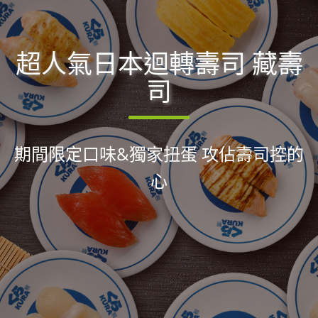
超人氣日本迴轉壽司 藏壽
司
期間限定口味&獨家扭蛋 攻佔壽司控的
心