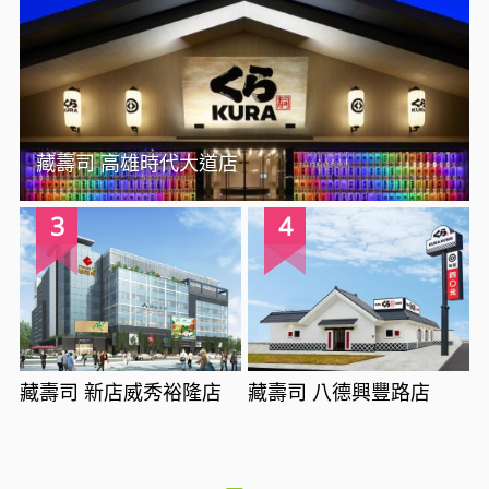
藏壽司 高雄時代大道店
3
4
藏壽司 新店威秀裕隆店
藏壽司 八德興豐路店