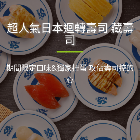
超人氣日本迴轉壽司 藏壽
司
期間限定口味&獨家扭蛋 攻佔壽司控的
心