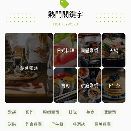
熱門關鍵字
HOT KEYWORD
日式料理
團體聚餐
火鍋
聚會餐廳
壽司
家庭聚餐
下午茶
鬆餅
預約
迴轉壽司
排隊
美食
藏壽司
甜點
約會餐廳
早午餐
餐酒館
網美餐廳