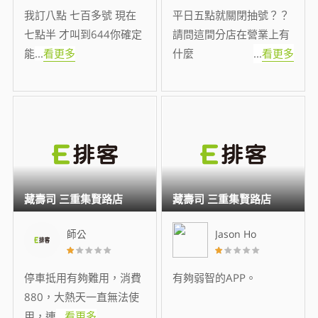
我訂八點 七百多號 現在
平日五點就關閉抽號？？
七點半 才叫到644你確定
請問這間分店在營業上有
能
...
看更多
什麼
...
看更多
藏壽司 三重集賢路店
藏壽司 三重集賢路店
師公
Jason Ho
停車抵用有夠難用，消費
有夠弱智的APP。
880，大熱天一直無法使
用，連
...
看更多