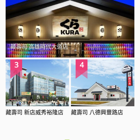
藏壽司 高雄時代大道店
3
4
藏壽司 新店威秀裕隆店
藏壽司 八德興豐路店