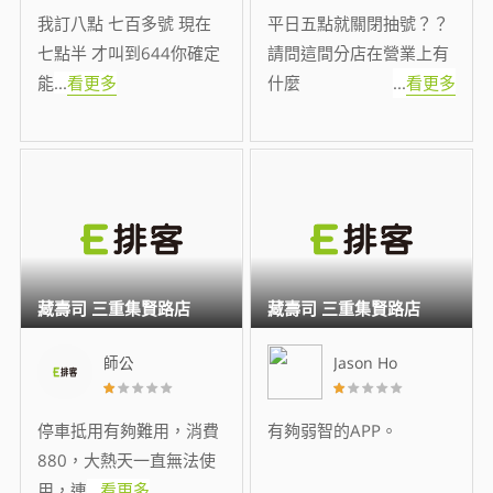
我訂八點 七百多號 現在
平日五點就關閉抽號？？
七點半 才叫到644你確定
請問這間分店在營業上有
能
...
看更多
什麼
...
看更多
藏壽司 三重集賢路店
藏壽司 三重集賢路店
師公
Jason Ho
停車抵用有夠難用，消費
有夠弱智的APP。
880，大熱天一直無法使
用，連
...
看更多