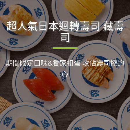
超人氣日本迴轉壽司 藏壽
司
期間限定口味&獨家扭蛋 攻佔壽司控的
心