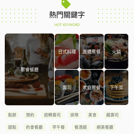
熱門關鍵字
HOT KEYWORD
日式料理
團體聚餐
火鍋
聚會餐廳
壽司
家庭聚餐
下午茶
鬆餅
預約
迴轉壽司
排隊
美食
藏壽司
甜點
約會餐廳
早午餐
餐酒館
網美餐廳