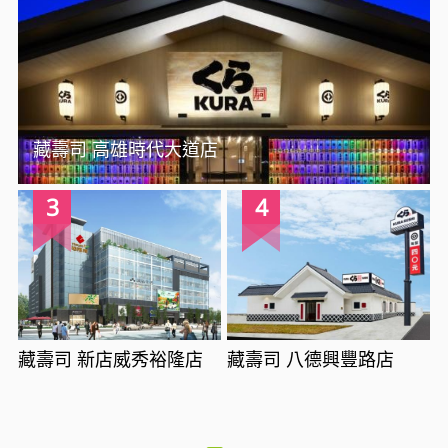
藏壽司 高雄時代大道店
3
4
藏壽司 新店威秀裕隆店
藏壽司 八德興豐路店