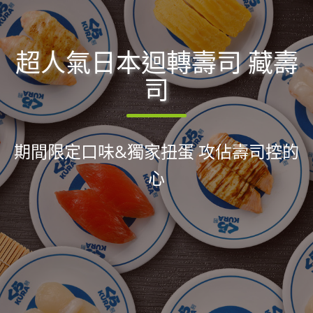
超人氣日本迴轉壽司 藏壽
司
期間限定口味&獨家扭蛋 攻佔壽司控的
心