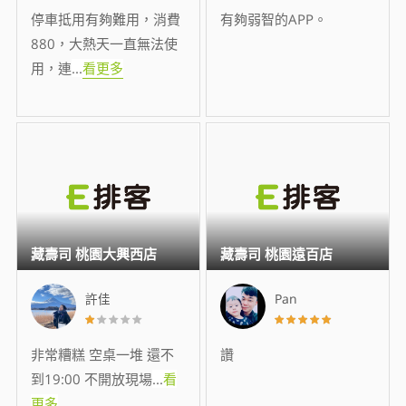
停車抵用有夠難用，消費
有夠弱智的APP。
880，大熱天一直無法使
用，連
...
看更多
藏壽司 桃園大興西店
藏壽司 桃園遠百店
許佳
Pan
非常糟糕 空桌一堆 還不
讚
到19:00 不開放現場
...
看
更多