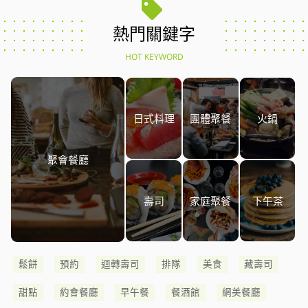
熱門關鍵字
HOT KEYWORD
日式料理
團體聚餐
火鍋
聚會餐廳
壽司
家庭聚餐
下午茶
鬆餅
預約
迴轉壽司
排隊
美食
藏壽司
甜點
約會餐廳
早午餐
餐酒館
網美餐廳