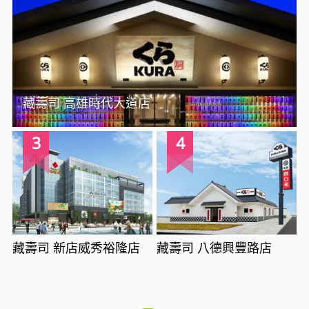
藏壽司 高雄時代大道店
3
4
藏壽司 新店威秀裕隆店
藏壽司 八德興豐路店