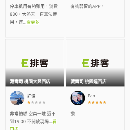
停車抵用有夠難用，消費
有夠弱智的APP。
880，大熱天一直無法使
用，連
...
看更多
藏壽司 桃園大興西店
藏壽司 桃園遠百店
許佳
Pan
非常糟糕 空桌一堆 還不
讚
到19:00 不開放現場
...
看
更多