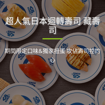
超人氣日本迴轉壽司 藏壽
司
期間限定口味&獨家扭蛋 攻佔壽司控的
心