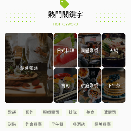
熱門關鍵字
HOT KEYWORD
日式料理
團體聚餐
火鍋
聚會餐廳
壽司
家庭聚餐
下午茶
鬆餅
預約
迴轉壽司
排隊
美食
藏壽司
甜點
約會餐廳
早午餐
餐酒館
網美餐廳