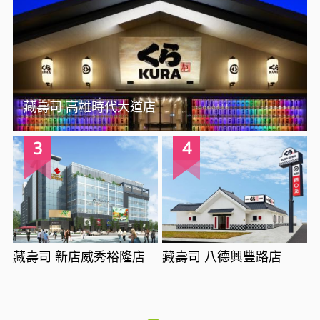
藏壽司 高雄時代大道店
3
4
藏壽司 新店威秀裕隆店
藏壽司 八德興豐路店