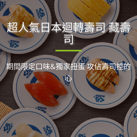
超人氣日本迴轉壽司 藏壽
司
期間限定口味&獨家扭蛋 攻佔壽司控的
心