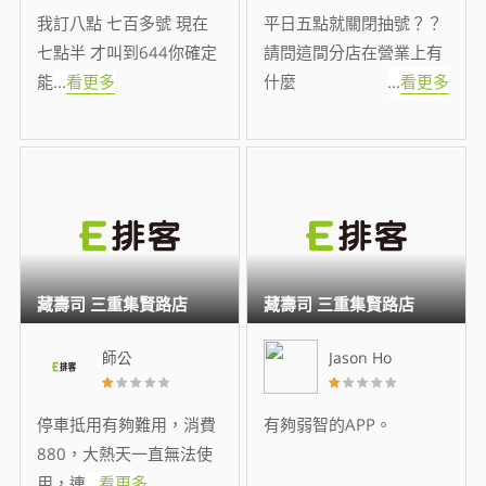
我訂八點 七百多號 現在
平日五點就關閉抽號？？
七點半 才叫到644你確定
請問這間分店在營業上有
能
...
看更多
什麼
...
看更多
藏壽司 三重集賢路店
藏壽司 三重集賢路店
師公
Jason Ho
停車抵用有夠難用，消費
有夠弱智的APP。
880，大熱天一直無法使
用，連
...
看更多