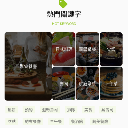
熱門關鍵字
HOT KEYWORD
日式料理
團體聚餐
火鍋
聚會餐廳
壽司
家庭聚餐
下午茶
鬆餅
預約
迴轉壽司
排隊
美食
藏壽司
甜點
約會餐廳
早午餐
餐酒館
網美餐廳