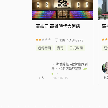
代大道店
藏壽司 新店威秀裕隆店
藏
343978
25
176336
日式料理
迴轉壽司
壽司
日式料理
迴
帳時候蟑螂跑到
我訂八點 七百多號 現在
名店員只是默
七點半 才叫到6
看更
看更多
-2026-08-07
5
林孟薇
姿