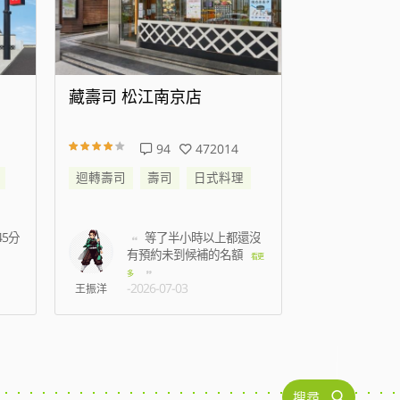
藏壽司 高雄時代大道店
藏壽司 新
138
343978
迴轉壽司
壽司
日式料理
迴轉壽司
還沒
準備結帳時候蟑螂跑到
我
身上，2名店員只是默
七點
看更
看更
-2026
多
-2026-07-15
C人
林孟薇
搜尋