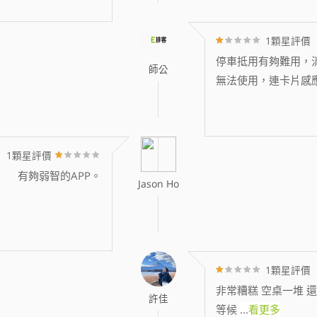
1顆星評價
停車抵用有夠難用，消
師公
無法使用，連卡片感
1顆星評價
有夠弱智的APP。
Jason Ho
1顆星評價
非常糟糕 空桌一堆 還
許佳
等候
...
看更多