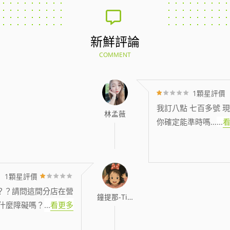
新鮮評論
COMMENT
1顆星評價
我訂八點 七百多號 現
林孟薇
你確定能準時嗎…
...
1顆星評價
？？請問這間分店在營
鐘提那-Tina
什麼障礙嗎？
...
看更多