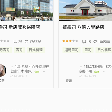
壽司 八德興豐路店
藏壽司 松江南京店
15
106580
94
472014
轉壽司
壽司
日式料理
迴轉壽司
壽司
日式料理
115.2/18日晚上8店45分
等了半小時以上都
我帶小朋
有預約未到候補的名額
看更多
-2026-02-19
多
-2026-07-03
穎
王振洋