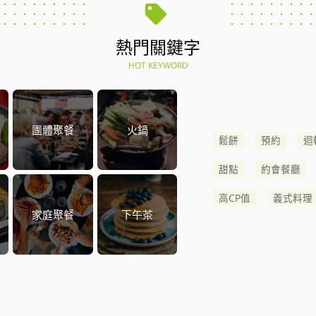
熱門關鍵字
HOT KEYWORD
團體聚餐
火鍋
鬆餅
預約
迴
甜點
約會餐廳
高CP值
義式料理
家庭聚餐
下午茶