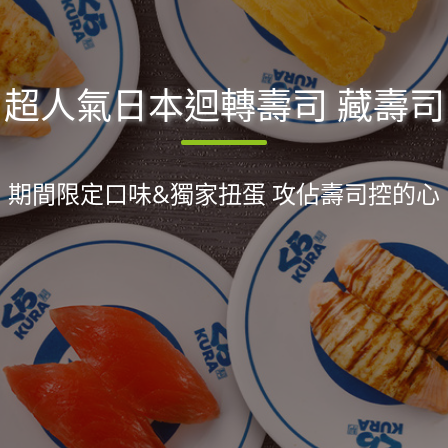
超人氣日本迴轉壽司 藏壽司
期間限定口味&獨家扭蛋 攻佔壽司控的心