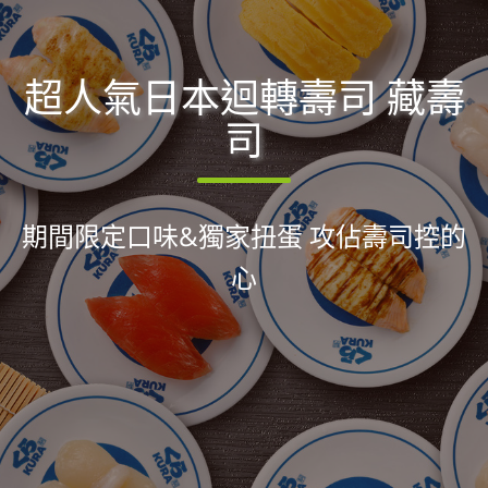
超人氣日本迴轉壽司 藏壽
司
期間限定口味&獨家扭蛋 攻佔壽司控的
心