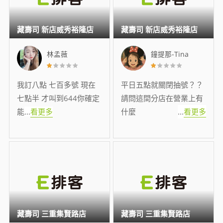
藏壽司 新店威秀裕隆店
藏壽司 新店威秀裕隆店
林孟薇
鐘提那-Tina
我訂八點 七百多號 現在
平日五點就關閉抽號？？
七點半 才叫到644你確定
請問這間分店在營業上有
能
...
看更多
什麼
...
看更多
藏壽司 三重集賢路店
藏壽司 三重集賢路店