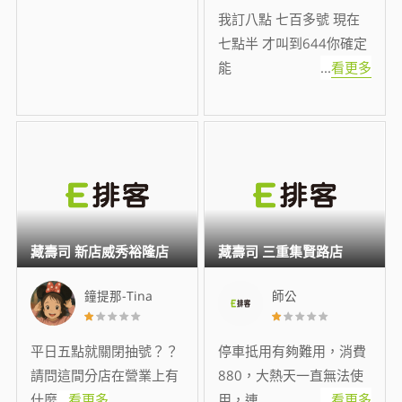
我訂八點 七百多號 現在
七點半 才叫到644你確定
能
...
看更多
藏壽司 新店威秀裕隆店
藏壽司 三重集賢路店
鐘提那-Tina
師公
平日五點就關閉抽號？？
停車抵用有夠難用，消費
請問這間分店在營業上有
880，大熱天一直無法使
什麼
...
看更多
用，連
...
看更多