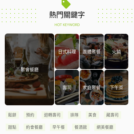
熱門關鍵字
HOT KEYWORD
日式料理
團體聚餐
火鍋
聚會餐廳
壽司
家庭聚餐
下午茶
鬆餅
預約
迴轉壽司
排隊
美食
藏壽司
甜點
約會餐廳
早午餐
餐酒館
網美餐廳