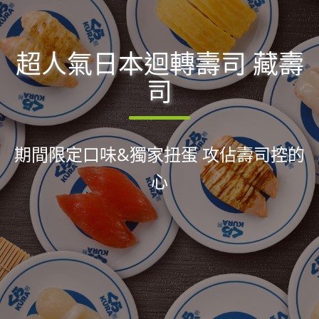
超人氣日本迴轉壽司 藏壽
司
期間限定口味&獨家扭蛋 攻佔壽司控的
心