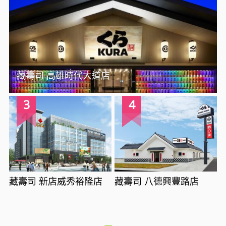
藏壽司 高雄時代大道店
3
4
藏壽司 新店威秀裕隆店
藏壽司 八德興豐路店