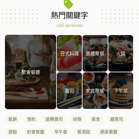
熱門關鍵字
HOT KEYWORD
日式料理
團體聚餐
火鍋
聚會餐廳
壽司
家庭聚餐
下午茶
鬆餅
預約
迴轉壽司
排隊
美食
藏壽司
甜點
約會餐廳
早午餐
餐酒館
網美餐廳