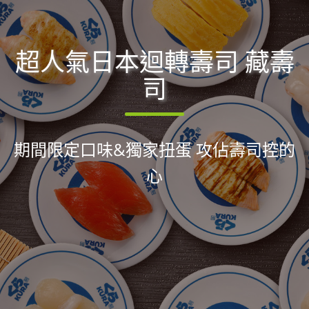
超人氣日本迴轉壽司 藏壽
司
期間限定口味&獨家扭蛋 攻佔壽司控的
心