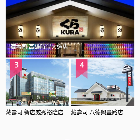
藏壽司 高雄時代大道店
3
4
藏壽司 新店威秀裕隆店
藏壽司 八德興豐路店