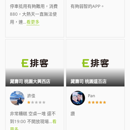
停車抵用有夠難用，消費
有夠弱智的APP。
880，大熱天一直無法使
用，連
...
看更多
藏壽司 桃園大興西店
藏壽司 桃園遠百店
許佳
Pan
非常糟糕 空桌一堆 還不
讚
到19:00 不開放現場
...
看
更多