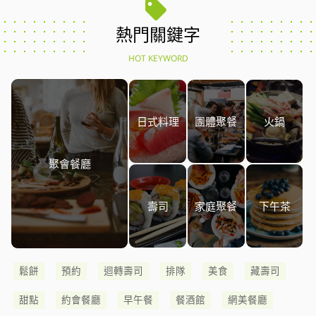
熱門關鍵字
HOT KEYWORD
日式料理
團體聚餐
火鍋
聚會餐廳
壽司
家庭聚餐
下午茶
鬆餅
預約
迴轉壽司
排隊
美食
藏壽司
甜點
約會餐廳
早午餐
餐酒館
網美餐廳