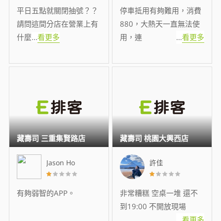
平日五點就關閉抽號？？
停車抵用有夠難用，消費
請問這間分店在營業上有
880，大熱天一直無法使
什麼
...
看更多
用，連
...
看更多
藏壽司 三重集賢路店
藏壽司 桃園大興西店
Jason Ho
許佳
有夠弱智的APP。
非常糟糕 空桌一堆 還不
到19:00 不開放現場
...
看更多