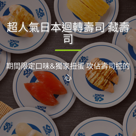
超人氣日本迴轉壽司 藏壽
司
期間限定口味&獨家扭蛋 攻佔壽司控的
心