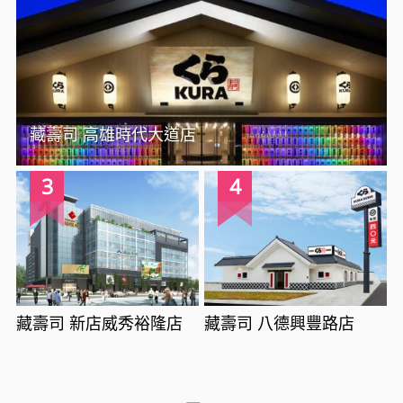
藏壽司 高雄時代大道店
3
4
藏壽司 新店威秀裕隆店
藏壽司 八德興豐路店