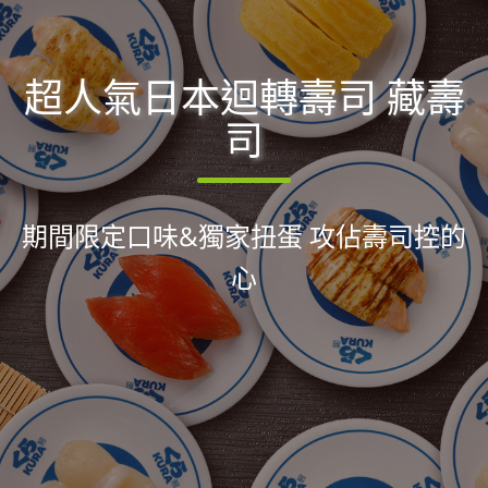
超人氣日本迴轉壽司 藏壽
司
期間限定口味&獨家扭蛋 攻佔壽司控的
心