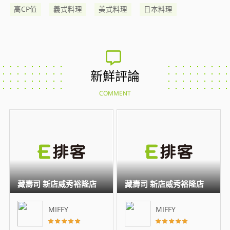
高CP值
義式料理
美式料理
日本料理
新鮮評論
COMMENT
藏壽司 新店威秀裕隆店
藏壽司 新店威秀裕隆店
MIFFY
MIFFY