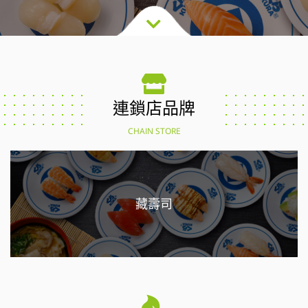
連鎖店品牌
CHAIN STORE
藏壽司