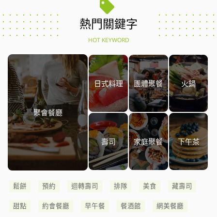
熱門關鍵字
HOT KEYWORD
日式料理
團體聚餐
火鍋
聚會餐廳
壽司
家庭聚餐
下午茶
鬆餅
預約
迴轉壽司
排隊
美食
藏壽司
甜點
約會餐廳
早午餐
餐酒館
網美餐廳